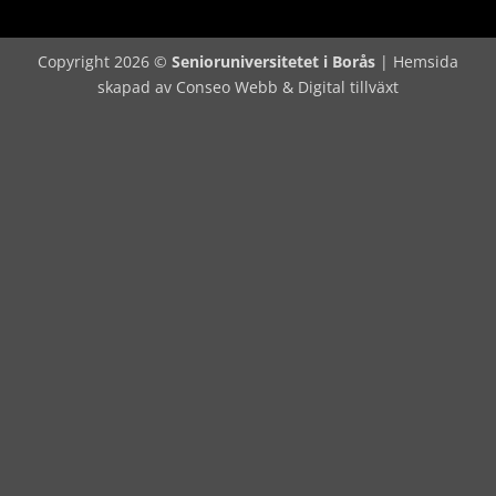
Copyright 2026 ©
Senioruniversitetet i Borås
|
Hemsida
skapad av Conseo Webb & Digital tillväxt