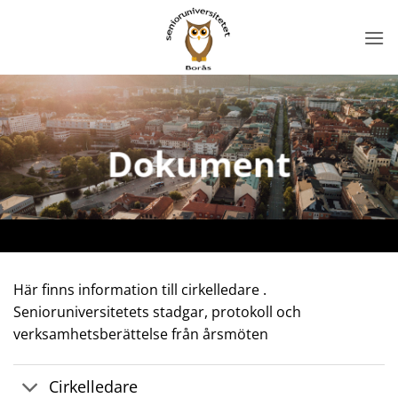
Skip
to
content
Dokument
Här finns information till cirkelledare .
Senioruniversitetets stadgar, protokoll och
verksamhetsberättelse från årsmöten
Cirkelledare