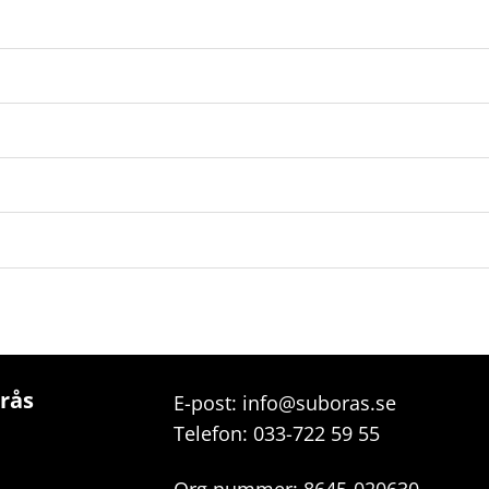
orås
E-post:
info@suboras.se
Telefon:
033-722 59 55
Org.nummer: 8645-020630