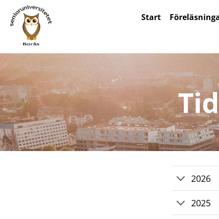
Skip
Start
Föreläsning
to
content
Tid
2026
2025