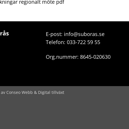
ningar regionalt möte pdf
orås
E-post:
info@suboras.se
Telefon:
033-722 59 55
Org.nummer: 8645-020630
v Conseo Webb & Digital tillväxt