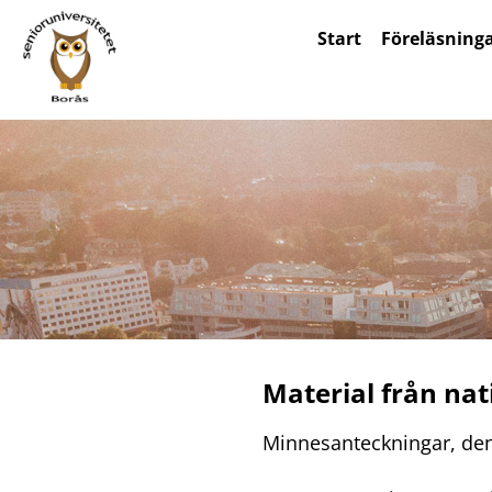
Skip
Start
Föreläsning
to
content
Material från na
Minnesanteckningar, den